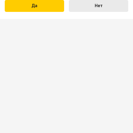
Да
Нет
Написать нам
+7 423 290-31-31
Пн-пт: 09:00 — 18:00
Сб: 10:00 — 16:00
Вс — выходной
sale.vl@bona-parts.ru
По вопросам сотрудничества