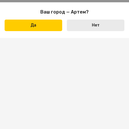
Ваш город — Артем?
Да
Нет
Написать нам
+7 423 290-31-31
Пн-пт: 09:00 — 18:00
Сб: 10:00 — 16:00
Вс — выходной
sale.vl@bona-parts.ru
По вопросам сотрудничества