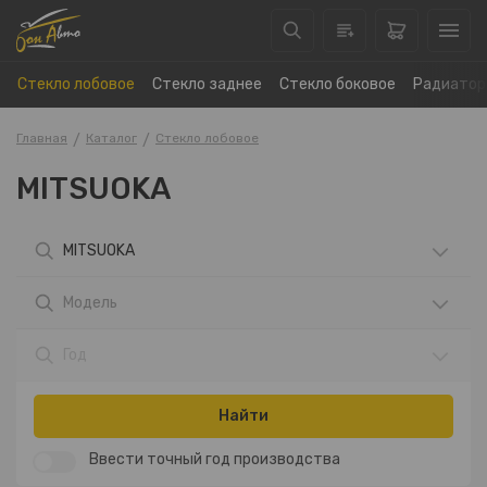
Стекло лобовое
Стекло заднее
Стекло боковое
Радиатор
Главная
Каталог
Стекло лобовое
MITSUOKA
MITSUOKA
Модель
Год
Найти
Ввести точный год производства