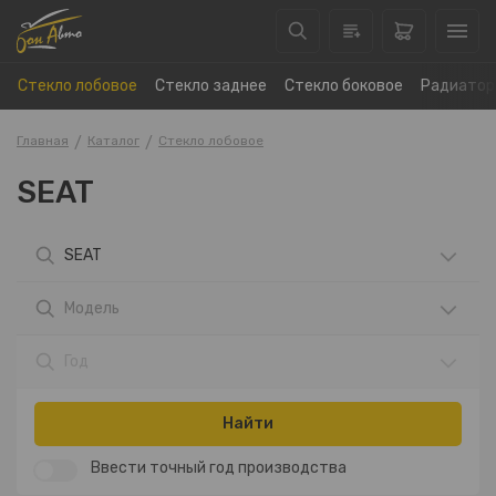
Стекло лобовое
Стекло заднее
Стекло боковое
Радиатор
Главная
Каталог
Стекло лобовое
SEAT
SEAT
Модель
Год
Найти
Ввести точный год производства