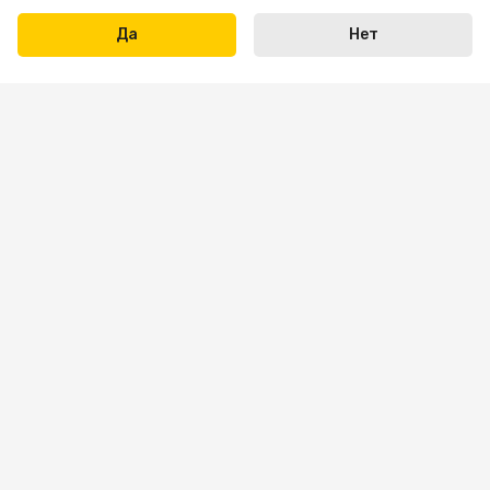
Да
Нет
Написать нам
+7 423 290-31-31
Пн-пт: 09:00 — 18:00
Сб: 10:00 — 16:00
Вс — выходной
sale.vl@bona-parts.ru
По вопросам сотрудничества