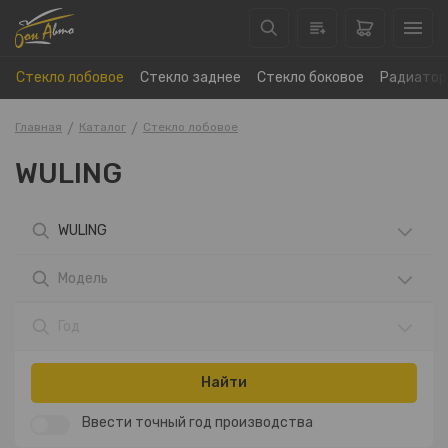
Стекло лобовое
Стекло заднее
Стекло боковое
Радиатор
Главная
Каталог
Стекло лобовое
WULING
WULING
Модель
Год
Найти
Ввести точный год производства