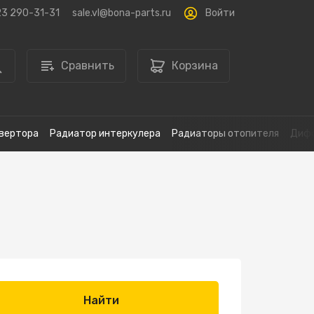
Войти
23 290-31-31
sale.vl@bona-parts.ru
Сравнить
Корзина
вертора
Радиатор интеркулера
Радиаторы отопителя
Дифф
Найти