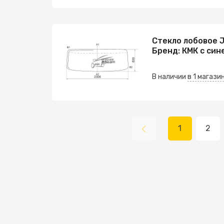
Стекло лобовое J
Бренд: КМК с син
В наличии
в 1 магази
1
2