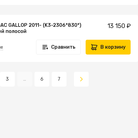
AC GALLOP 2011- (K3-2306*830*)
13 150 ₽
ей полосой
Сравнить
В корзину
не
3
…
6
7