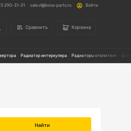
Войти
23 290-31-31
sale.vl@bona-parts.ru
Сравнить
Корзина
вертора
Радиатор интеркулера
Радиаторы отопителя
Дифф
Найти