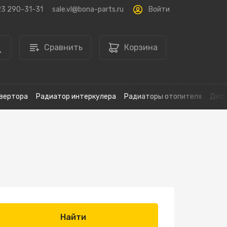
Войти
23 290-31-31
sale.vl@bona-parts.ru
Сравнить
Корзина
вертора
Радиатор интеркулера
Радиаторы отопителя
Дифф
Найти