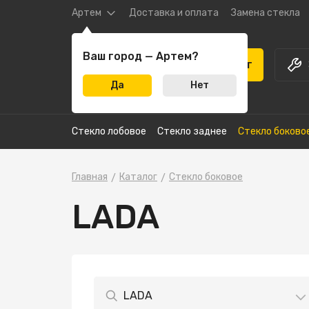
Артем
Доставка и оплата
Замена стекла
Ваш город — Артем?
Каталог
Да
Нет
Стекло лобовое
Стекло заднее
Стекло боково
Главная
Каталог
Стекло боковое
LADA
LADA