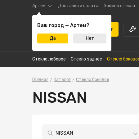
Артем
Доставка и оплата
Замена стекла
Ваш город — Артем?
Каталог
Да
Нет
Стекло лобовое
Стекло заднее
Стекло боково
Главная
Каталог
Стекло боковое
NISSAN
NISSAN