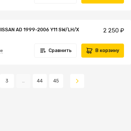
NISSAN AD 1999-2006 Y11 SW/LH/X
2 250 ₽
Сравнить
В корзину
не
3
…
44
45