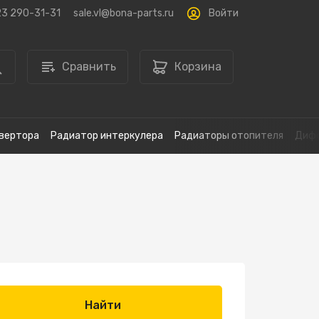
Войти
23 290-31-31
sale.vl@bona-parts.ru
Сравнить
Корзина
вертора
Радиатор интеркулера
Радиаторы отопителя
Дифф
Найти