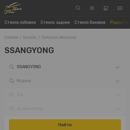
Стекло лобовое
Стекло заднее
Стекло боковое
Радиатор
Главная
Каталог
Радиатор двигателя
SSANGYONG
SSANGYONG
Модель
Год
№ двигателя
Найти