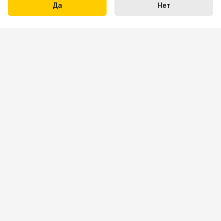
Да
Нет
Написать нам
+7 423 290-31-31
Пн-пт: 09:00 — 18:00
Сб: 10:00 — 16:00
Вс — выходной
sale.vl@bona-parts.ru
По вопросам сотрудничества
Покупателям
Услуги