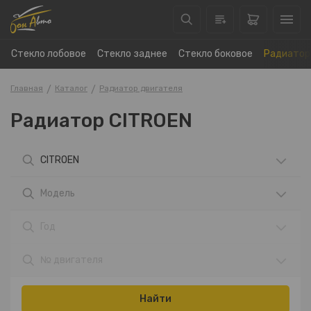
Стекло лобовое
Стекло заднее
Стекло боковое
Радиатор
Главная
Каталог
Радиатор двигателя
Радиатор CITROEN
CITROEN
Модель
Год
№ двигателя
Найти