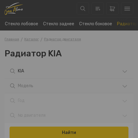
Стекло лобовое
Стекло заднее
Стекло боковое
Радиатор
Главная
Каталог
Радиатор двигателя
Радиатор KIA
KIA
Модель
Год
№ двигателя
Найти