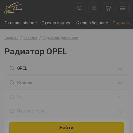
Стекло лобовое
Стекло заднее
Стекло боковое
Радиатор
Главная
Каталог
Радиатор двигателя
Радиатор OPEL
OPEL
Модель
Год
№ двигателя
Найти