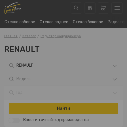
Стекло лобовое
Стекло заднее
Стекло боковое
Радиатор
Главная
Каталог
Радиатор кондиционера
RENAULT
RENAULT
Модель
Год
Найти
Ввести точный год производства