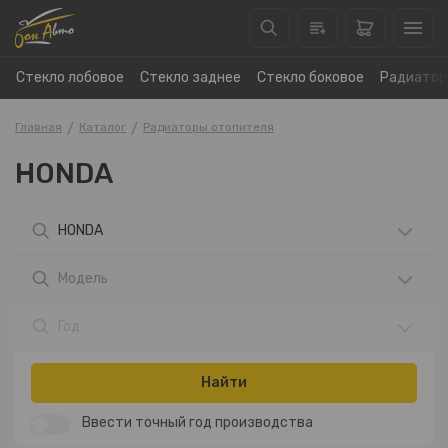
Стекло лобовое
Стекло заднее
Стекло боковое
Радиатор
Главная
Каталог
Радиаторы отопителя
HONDA
HONDA
Модель
Год
Найти
Ввести точный год производства