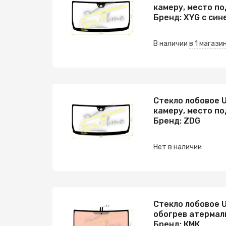
камеру, место по
Бренд: XYG с син
В наличии
в 1 магази
Стекло лобовое U
камеру, место по
Бренд: ZDG
Нет в наличии
Стекло лобовое U
обогрев атермал
Бренд: КМК