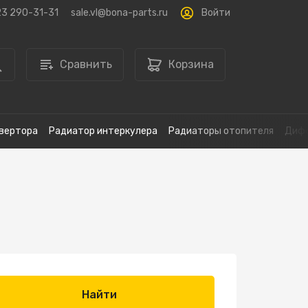
Войти
23 290-31-31
sale.vl@bona-parts.ru
Сравнить
Корзина
вертора
Радиатор интеркулера
Радиаторы отопителя
Дифф
Найти