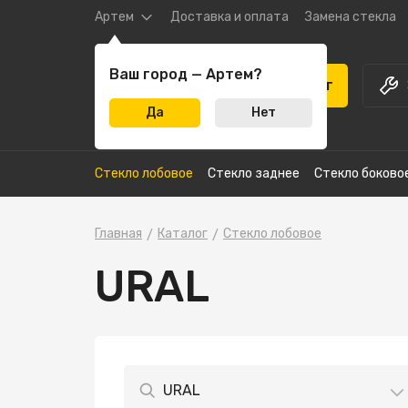
Артем
Доставка и оплата
Замена стекла
Ваш город — Артем?
Каталог
Да
Нет
Стекло лобовое
Стекло заднее
Стекло боково
Главная
Каталог
Стекло лобовое
URAL
URAL