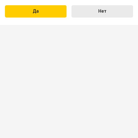
Да
Нет
Написать нам
+7 423 290-31-31
Пн-пт: 09:00 — 18:00
Сб: 10:00 — 16:00
Вс — выходной
sale.vl@bona-parts.ru
По вопросам сотрудничества