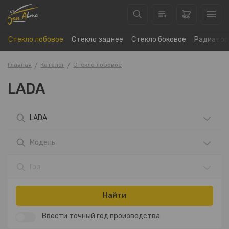
Стекло лобовое
Стекло заднее
Стекло боковое
Радиатор
Главная
Каталог
Стекло лобовое
LADA
LADA
Модель
Год
Найти
Ввести точный год производства