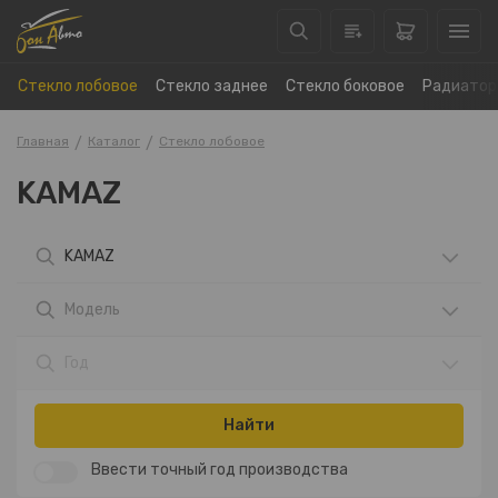
Стекло лобовое
Стекло заднее
Стекло боковое
Радиатор
Главная
Каталог
Стекло лобовое
KAMAZ
KAMAZ
Модель
Год
Найти
Ввести точный год производства