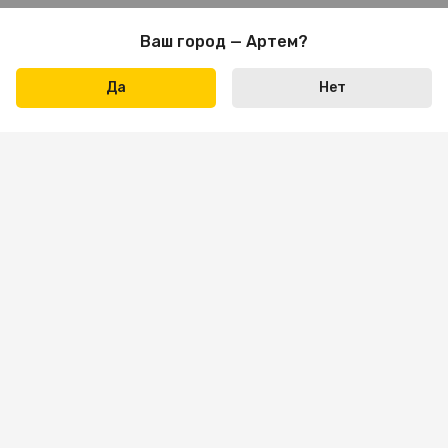
Ваш город — Артем?
Да
Нет
Написать нам
+7 423 290-31-31
Пн-пт: 09:00 — 18:00
Сб: 10:00 — 16:00
Вс — выходной
sale.vl@bona-parts.ru
По вопросам сотрудничества