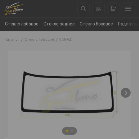
Стекло лобовое
Стекло заднее
Стекло боковое
Радиатор
Каталог
Стекло лобовое
KAMAZ