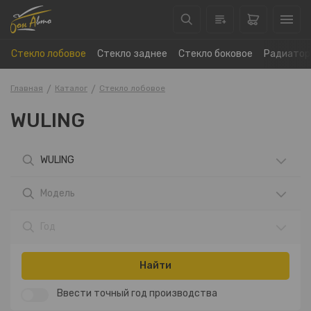
Стекло лобовое
Стекло заднее
Стекло боковое
Радиатор
Главная
Каталог
Стекло лобовое
WULING
WULING
Модель
Год
Найти
Ввести точный год производства