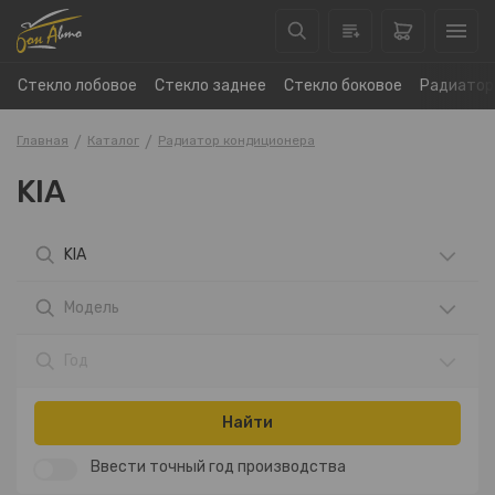
Стекло лобовое
Стекло заднее
Стекло боковое
Радиатор
Главная
Каталог
Радиатор кондиционера
KIA
KIA
Модель
Год
Найти
Ввести точный год производства