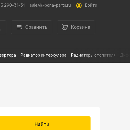
Войти
23 290-31-31
sale.vl@bona-parts.ru
Сравнить
Корзина
вертора
Радиатор интеркулера
Радиаторы отопителя
Дифф
Найти