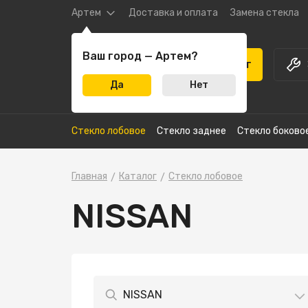
Артем
Доставка и оплата
Замена стекла
Ваш город — Артем?
Каталог
Да
Нет
Стекло лобовое
Стекло заднее
Стекло боково
Главная
Каталог
Стекло лобовое
NISSAN
NISSAN