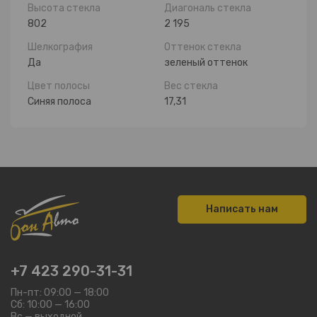
Высота стекла
Диагональ стекла
802
2 195
Шелкография
Оттенок стекла
Да
зеленый оттенок
Цвет полосы
Вес стекла
Синяя полоса
17,31
Написать нам
+7 423 290-31-31
Пн-пт: 09:00 — 18:00
Сб: 10:00 — 16:00
Вс — выходной