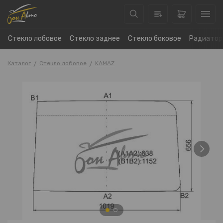
Стекло лобовое
Стекло заднее
Стекло боковое
Радиатор
Каталог
Стекло лобовое
KAMAZ