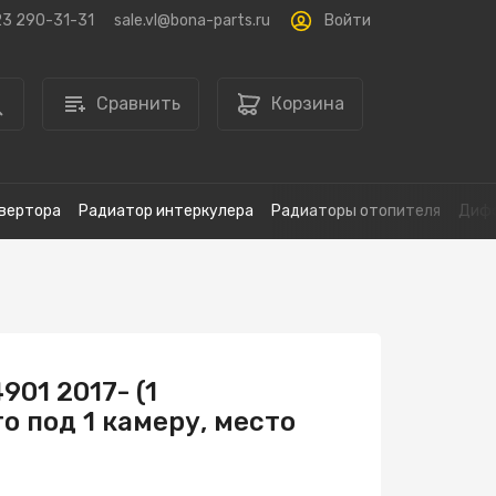
Войти
23 290-31-31
sale.vl@bona-parts.ru
Сравнить
Корзина
вертора
Радиатор интеркулера
Радиаторы отопителя
Дифф
01 2017- (1
о под 1 камеру, место