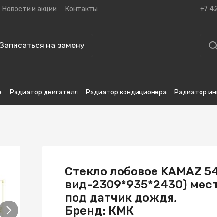
Новости и акции
Контакты
+7 4
Записаться на замену
е
Радиатор двигателя
Радиатор кондиционера
Радиатор ин
Стекло лобовое KAMAZ 549
вид-2309*935*2430) мест
под датчик дождя,
Бренд: КМК