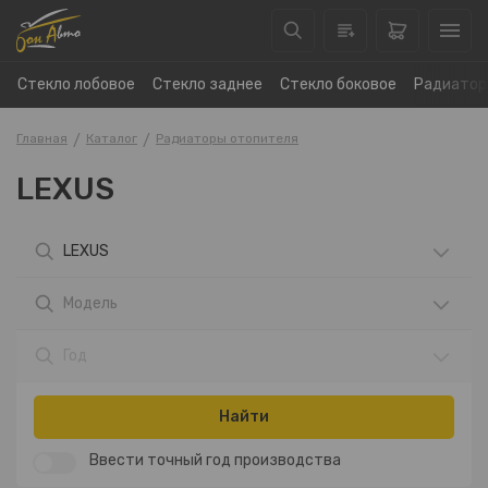
Стекло лобовое
Стекло заднее
Стекло боковое
Радиатор
Главная
Каталог
Радиаторы отопителя
LEXUS
LEXUS
Модель
Год
Найти
Ввести точный год производства