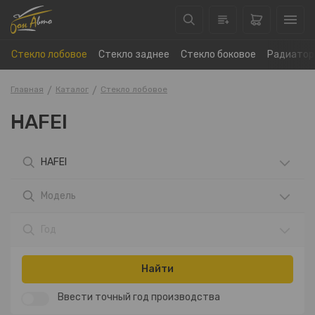
Стекло лобовое
Стекло заднее
Стекло боковое
Радиатор
Главная
Каталог
Стекло лобовое
HAFEI
HAFEI
Модель
Год
Найти
Ввести точный год производства