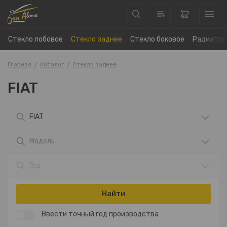
Стекло лобовое
Стекло заднее
Стекло боковое
Радиатор
Главная
Каталог
Стекло заднее
FIAT
FIAT
Модель
Год
Найти
Ввести точный год производства