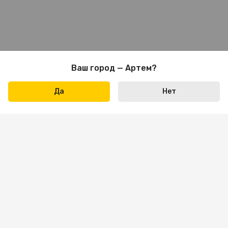
Ваш город — Артем?
Да
Нет
Написать нам
+7 423 290-31-31
Пн-пт: 09:00 — 18:00
Сб: 10:00 — 16:00
Вс — выходной