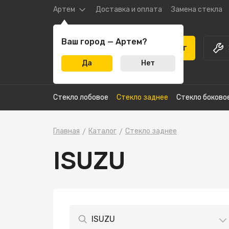
Артем
Доставка и оплата
Замена стекла
Ваш город — Артем?
Каталог
Да
Нет
Стекло лобовое
Стекло заднее
Стекло боково
Главная
Каталог
Стекло заднее
ISUZU
ISUZU