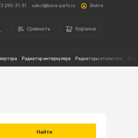
Войти
23 290-31-31
sale.vl@bona-parts.ru
Сравнить
Корзина
вертора
Радиатор интеркулера
Радиаторы отопителя
Дифф
Найти