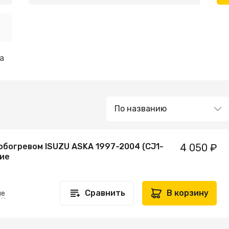
а
обогревом ISUZU ASKA 1997-2004 (CJ1-
4 050 ₽
тие
Сравнить
В корзину
не