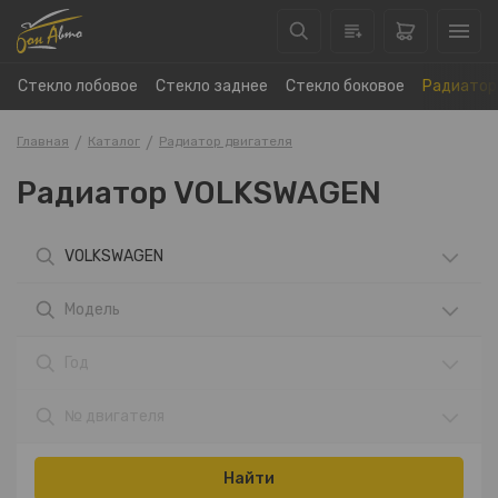
Стекло лобовое
Стекло заднее
Стекло боковое
Радиатор
Главная
Каталог
Радиатор двигателя
Радиатор VOLKSWAGEN
VOLKSWAGEN
Модель
Год
№ двигателя
Найти