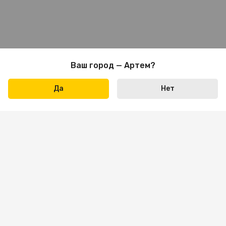
Ваш город — Артем?
Да
Нет
Написать нам
+7 423 290-31-31
Пн-пт: 09:00 — 18:00
Сб: 10:00 — 16:00
Вс — выходной