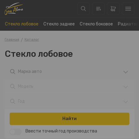
Стекло лобовое
Стекло заднее
Стекло боковое
Радиатор
Главная
Каталог
Стекло лобовое
Марка авто
Модель
Год
Найти
Ввести точный год производства