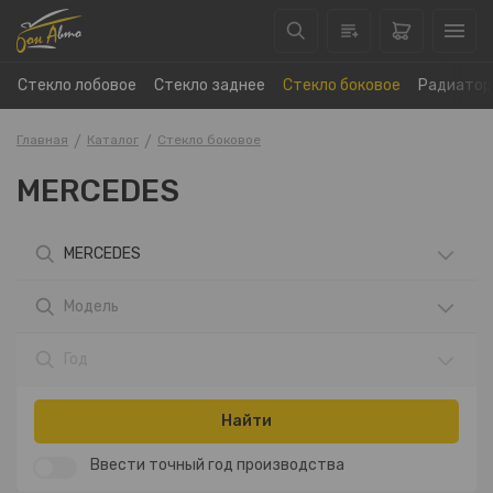
Стекло лобовое
Стекло заднее
Стекло боковое
Радиатор
Главная
Каталог
Стекло боковое
MERCEDES
MERCEDES
Модель
Год
Найти
Ввести точный год производства