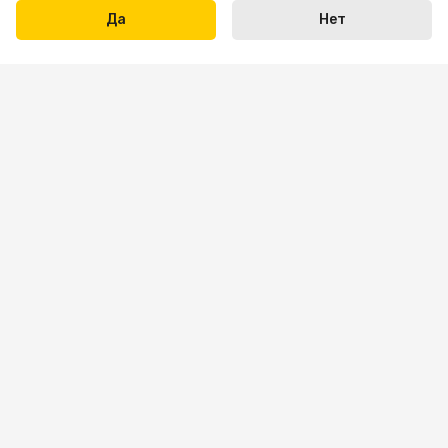
Да
Нет
Написать нам
+7 423 290-31-31
Пн-пт: 09:00 — 18:00
Сб: 10:00 — 16:00
Вс — выходной
sale.vl@bona-parts.ru
По вопросам сотрудничества