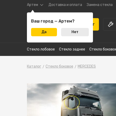
Артем
Доставка и оплата
Замена стекла
Ваш город — Артем?
Каталог
Да
Нет
Стекло лобовое
Стекло заднее
Стекло боково
Каталог
Стекло боковое
MERCEDES