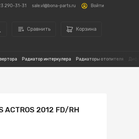
Войти
23 290-31-31
sale.vl@bona-parts.ru
Сравнить
Корзина
вертора
Радиатор интеркулера
Радиаторы отопителя
Дифф
S ACTROS 2012 FD/RH