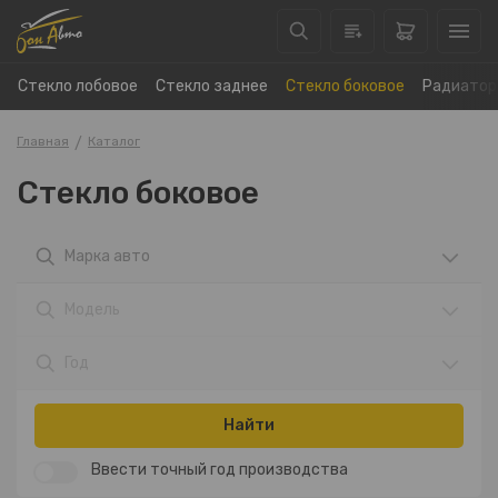
Стекло лобовое
Стекло заднее
Стекло боковое
Радиатор
Главная
Каталог
Стекло боковое
Марка авто
Модель
Год
Найти
Ввести точный год производства