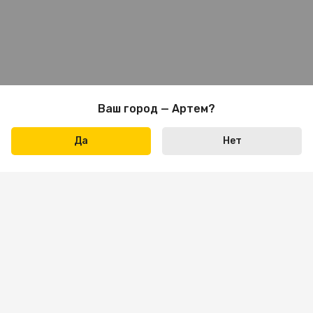
Ваш город — Артем?
Да
Нет
Написать нам
+7 423 290-31-31
Пн-пт: 09:00 — 18:00
Сб: 10:00 — 16:00