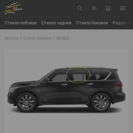
Стекло лобовое
Стекло заднее
Стекло боковое
Радиатор
Каталог
Стекло боковое
INFINITI