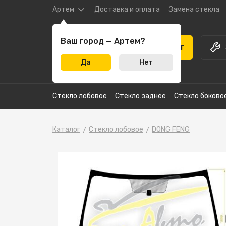
Артем
Доставка и оплата
Замена стекла
Ваш город — Артем?
Каталог
Да
Нет
Стекло лобовое
Стекло заднее
Стекло боково
Каталог
Стекло лобовое
DONG FENG