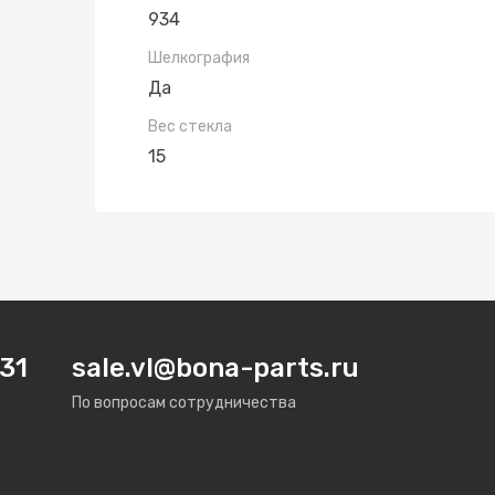
934
Шелкография
Да
Вес стекла
15
31
sale.vl@bona-parts.ru
По вопросам сотрудничества