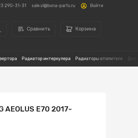
Войти
23 290-31-31
sale.vl@bona-parts.ru
Сравнить
Корзина
вертора
Радиатор интеркулера
Радиаторы отопителя
Дифф
G AEOLUS E70 2017-