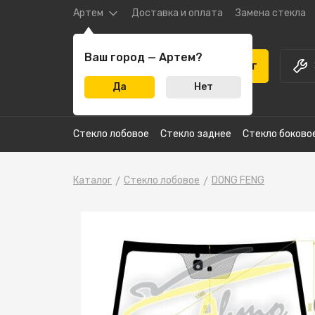
Артем
Доставка и оплата
Замена стекла
Ваш город — Артем?
Каталог
Да
Нет
Стекло лобовое
Стекло заднее
Стекло боково
Каталог
Стекло лобовое
DONG FENG