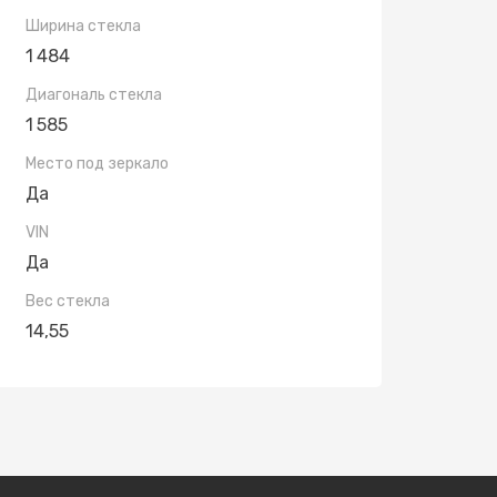
Ширина стекла
1 484
Диагональ стекла
1 585
Место под зеркало
Да
VIN
Да
Вес стекла
14,55