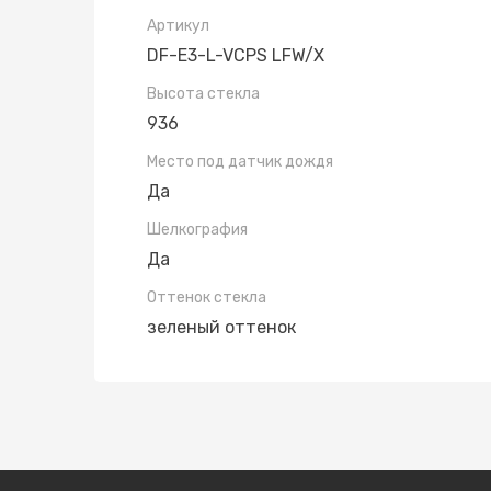
Артикул
DF-E3-L-VCPS LFW/X
Высота стекла
936
Место под датчик дождя
Да
Шелкография
Да
Оттенок стекла
зеленый оттенок