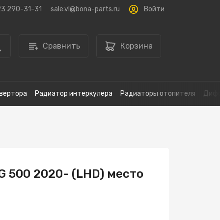
Войти
23 290-31-31
sale.vl@bona-parts.ru
Сравнить
Корзина
вертора
Радиатор интеркулера
Радиаторы отопителя
Дифф
 500 2020- (LHD) место