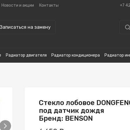
Новости и акции
Контакты
+7 4
Записаться на замену
е
Радиатор двигателя
Радиатор кондиционера
Радиатор ин
Стекло лобовое DONGFENG
под датчик дождя
Бренд: BENSON