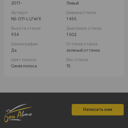
2017-
Левый
Артикул
Ширина стекла
NS-G11-L LFW/X
1 455
Высота стекла
Диагональ стекла
934
1 502
Шелкография
Оттенок стекла
Да
зеленый оттенок
Цвет полосы
Вес стекла
Синяя полоса
15
Написать нам