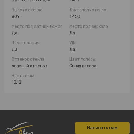
BW-E87-VPS LFW/X
1 437
Высота стекла
Диагональ стекла
809
1 450
Место под датчик дождя
Место под зеркало
Да
Да
Шелкография
VIN
Да
Да
Оттенок стекла
Цвет полосы
зеленый оттенок
Синяя полоса
Вес стекла
12,12
Написать нам