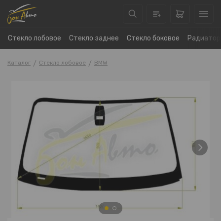
Стекло лобовое
Стекло заднее
Стекло боковое
Радиатор
Каталог
Стекло лобовое
BMW