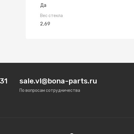
Да
Вес стекла
2,69
31
sale.vl@bona-parts.ru
По вопросам сотрудничества