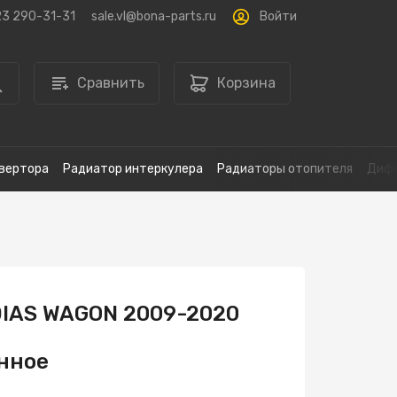
Войти
23 290-31-31
sale.vl@bona-parts.ru
Сравнить
Корзина
вертора
Радиатор интеркулера
Радиаторы отопителя
Дифф
DIAS WAGON 2009-2020
нное