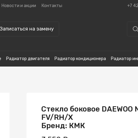
Новости и акции
Контакты
+7 4
Записаться на замену
е
Радиатор двигателя
Радиатор кондиционера
Радиатор ин
Стекло боковое DAEWOO 
FV/RH/X
Бренд: КМК