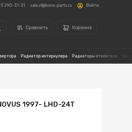
Войти
23 290-31-31
sale.vl@bona-parts.ru
Сравнить
Корзина
вертора
Радиатор интеркулера
Радиаторы отопителя
Дифф
NOVUS 1997- LHD-24T