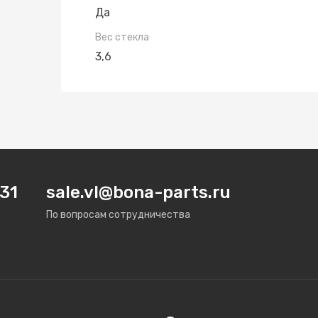
Да
Вес стекла
3,6
31
sale.vl@bona-parts.ru
По вопросам сотрудничества