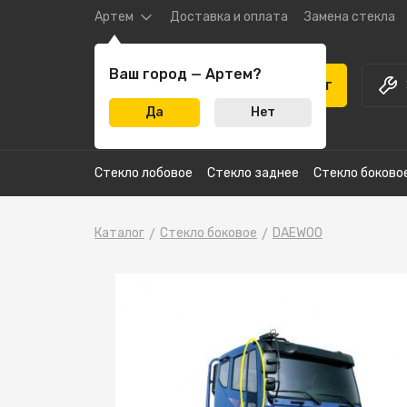
Артем
Доставка и оплата
Замена стекла
Ваш город — Артем?
Каталог
Да
Нет
Стекло лобовое
Стекло заднее
Стекло боково
Каталог
Стекло боковое
DAEWOO