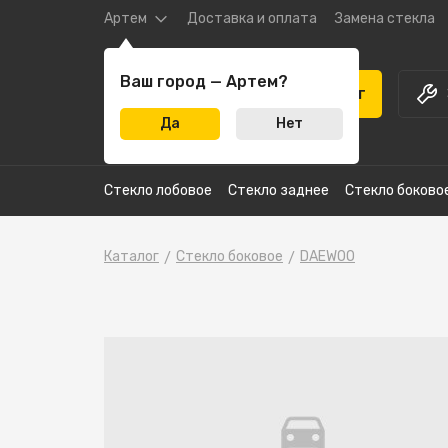
Артем
Доставка и оплата
Замена стекла
Ваш город — Артем?
Каталог
Да
Нет
Стекло лобовое
Стекло заднее
Стекло боково
Каталог
Стекло боковое
DAEWOO