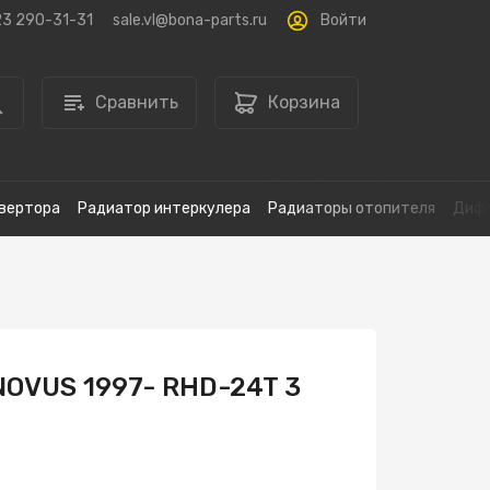
Войти
23 290-31-31
sale.vl@bona-parts.ru
Сравнить
Корзина
вертора
Радиатор интеркулера
Радиаторы отопителя
Дифф
NOVUS 1997- RHD-24T 3