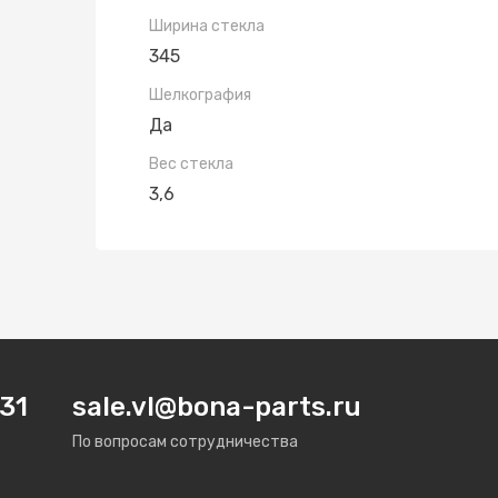
Ширина стекла
345
Шелкография
Да
Вес стекла
3,6
31
sale.vl@bona-parts.ru
По вопросам сотрудничества