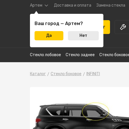
Артем
Доставка и оплата
Замена стекла
Ваш город — Артем?
Каталог
Да
Нет
Стекло лобовое
Стекло заднее
Стекло боково
Каталог
Стекло боковое
INFINITI