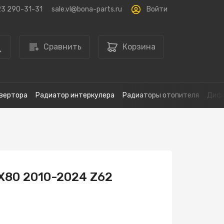
Войти
23 290-31-31
sale.vl@bona-parts.ru
Сравнить
Корзина
вертора
Радиатор интеркулера
Радиаторы отопителя
Дифф
QX80 2010-2024 Z62