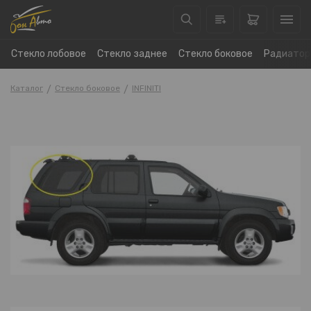
Стекло лобовое
Стекло заднее
Стекло боковое
Радиатор
Каталог
Стекло боковое
INFINITI