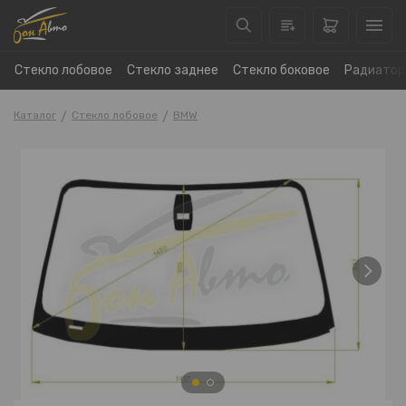
Стекло лобовое
Стекло заднее
Стекло боковое
Радиатор
Каталог
Стекло лобовое
BMW