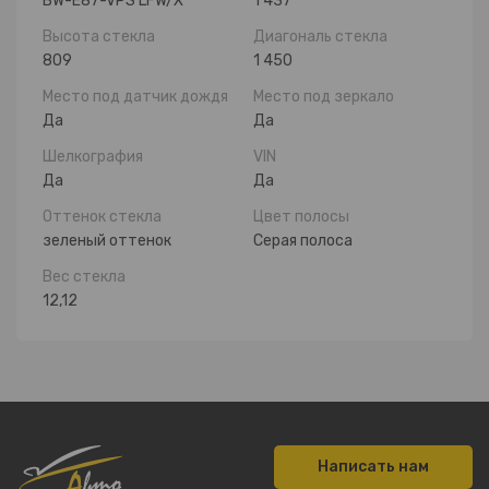
BW-E87-VPS LFW/X
1 437
Высота стекла
Диагональ стекла
809
1 450
Место под датчик дождя
Место под зеркало
Да
Да
Шелкография
VIN
Да
Да
Оттенок стекла
Цвет полосы
зеленый оттенок
Серая полоса
Вес стекла
12,12
Написать нам